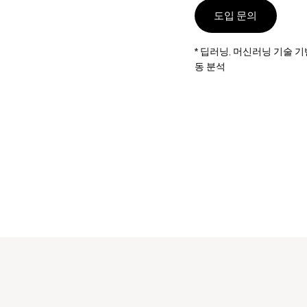
도입 문의
​* 딥러닝, 머신러닝 기술 기
동 분석