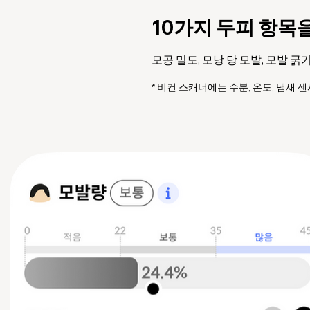
10가지 두피 항목
모공 밀도, 모낭 당 모발, 모발 굵기
​* 비컨 스캐너에는 수분, 온도, 냄새