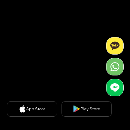
Korea : Kins Tower 902, 8, Seongnam-daero 331beon-
gil, Bundang-gu, Seongnam-si, Gyeonggi-do, Republic
of Korea (13558)
USA : United States, 200 spectrum ste 300, irvine ca
92618
CEO: Minsuk Park, 사업자등록번호: 829-87-01890, 통
신판매업신고번호: 2020-서울강남-03051​
개인정보 처리방침
| 개인정보보호책임자: 김경아
(
kakim@withbecon.com
)​
제휴문의:
service@withbecon.com
© 2026 by Becon Co.,Ltd
App Store
Play Store
SNS