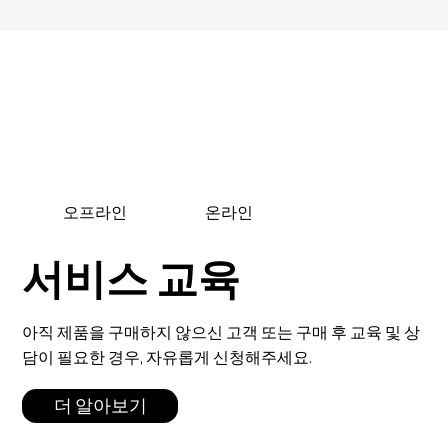
인 매장과 전용 온라인몰을 열며 본토 진출을 본격화하고 있으며,
비컨 스캐너는 1호점인 패서디나점부터 웨스트필드 센추리시티에
2호점까지 런칭하는 모든 매장의 스킨스캔, 스칼프스캔 존에서 비
컨 솔루션을 만나볼 수 있습니다. 올리브영은 약 400여 개 브랜드,
5,000여 개 상품 입점을 통해 K뷰티 중심의 쇼케이스를 운영합니
다. 특히 체험형 공간(스킨케어 컨설팅, 피부 진단 등)을 대폭 넓혀
현
오프라인
온라인
서비스 교육
아직 제품을 구매하지 않으신 고객 또는 구매 후 교육 및 상
담이 필요한 경우, 자유롭게 신청해주세요.
더 알아보기