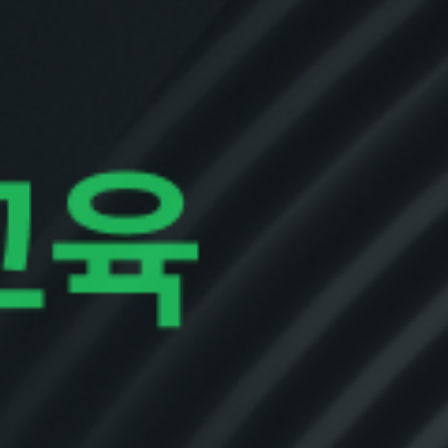
비컨, 정보보호 및 개인정보보호 국제 표준 인증
'ISO-27001' · 'ISO-27701' 동시 획득!
becon Achieves Dual International Certifications: ISO-
27001 & ISO-27701 for Information Security and Privacy
Management!