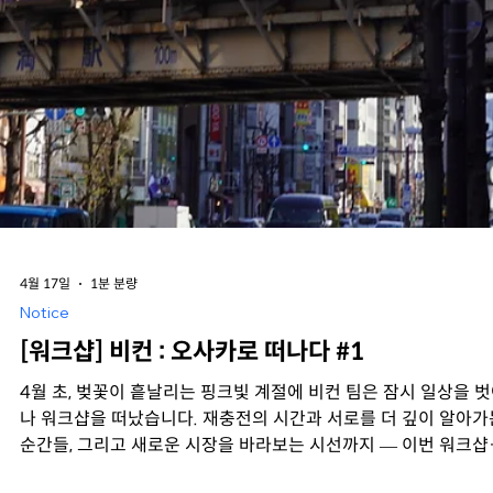
일본에서의 첫날: 비컨의 특별한 경험
일본에 도착한 첫날, 각 팀원들은 자유롭게 저녁 시간을 보냈습니
하나둘 숙소로 돌아오니, 문을 열자마자 보인 것은 일본의 다양한
의점과 마트의 먹거리들! 🍜🍘🍱🍡 대표님과 부대표님께서 직원
을 위해 준비해주신 푸짐한 야식이었습니다. 야식과 맥주까지! 😎
각자 캔맥주를 하나씩 들고, 미리 공지했던 1일차 미션 PT와 레
이션 시간으로 이어졌습니다. 1일 차 미션: becon x 벚꽃 콘텐츠
작하기 심사 기준: 비컨 연결성, 사진 완성도, 창의성, 재미 & 유머,
력 자유 시간 동안 각 팀이 어떻게 준비했을지 궁금했습니다. 같은
미션인데 결과는 얼마나 다를지 기대되는 순간이었습니다. 3조: 
컨스캐너 '일본 커스터마이징' 1조: 드래곤 사쿠라 오마주 '비컨 
라' 4조: 직접 사쿠라가 되어보았습니다. 비컨 '사쿠라즈' 4인방🌸
조: 지금은 숏폼 시대! '비컨 없이 살 수 없어' 발표가 진행될수록 
료들의 숨겨진 모습이 하나