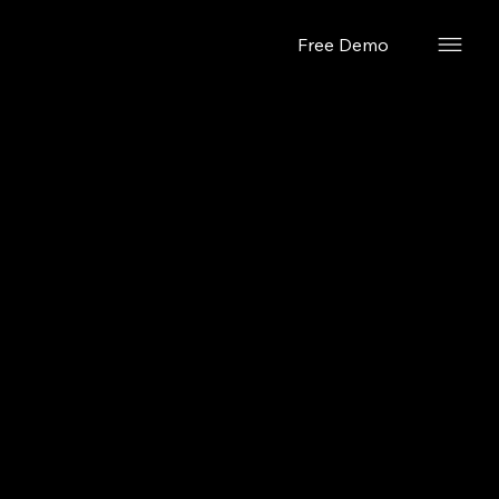
Free Demo
2024年2月26日
クイックル
ック機能 (プ
レビュー) 追