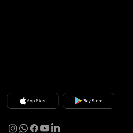
Korea : Kins Tower 902, 8, Seongnam-daero 331beon-
gil, Bundang-gu, Seongnam-si, Gyeonggi-do, Republic
of Korea (13558)
USA : United States, 200 spectrum ste 300, irvine ca
92618
CEO: Minsuk Park, 사업자등록번호: 829-87-01890, 통
신판매업신고번호: 2020-서울강남-03051​
개인정보보호책임자: 김경아 (
kakim@withbecon.com
)​
お問い合わせ
service@withbecon.com
© 2025 by Becon Co.,Ltd
App Store
Play Store
SNS