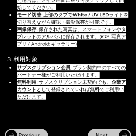
た場合は、メイン画面に戻り再度クリックして開
始してください。
モード切替:
 上部のタブで
White / UV LED
ライトを
切り替えながら確認・撮影保存が可能です。
画像保存:
 保存された写真は、スマートフォンやタ
ブレットのアルバムに保存されます。(iOS: 写真ア
プリ / Android: ギャラリー)
3. 利用対象
サブスクリプション会員:
 プラン契約中のすべての
パートナー様がご利用いただけます。
無料利用:
 サブスクリプション未契約でも、
企業ア
カウント
として登録されていれば
無料
でご利用い
ただけます。
Previous
Next