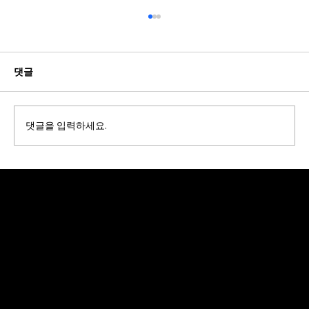
댓글
댓글을 입력하세요.
뷰티 거대 기업들의 생존 전략: 왜 지금 AI
분석 시스템인가?
​데모 신청
원하시는 시간대를 선택하셔서, 온라인 데모를 요청