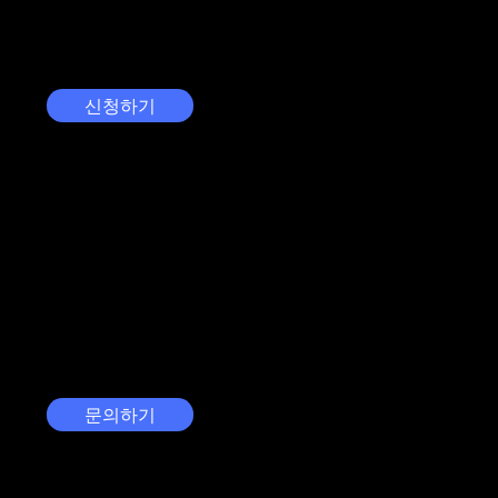
하실 수 있습니다. 스캐너 및 어플리케이션 활용 방법
을 확인해보세요!
신청하기
도입 문의
궁금하신 내용과 회사에 대한 정보를 남겨주세요. 비
즈니스에 바로 적용하실 수 있도록 맞춤 답변을 제공
해드리겠습니다.
문의하기