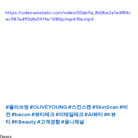
https://video.wixstatic.com/video/00ab9a_8d3be2a1edf84c
ec987e4ff3dfe591fe/1080p/mp4/file.mp4
#올리브영
#OLIVEYOUNG
#스킨스캔
#SkinScan
#비
컨
#becon
#뷰티테크
#리테일테크
#AI뷰티
#K뷰
티
#KBeauty
#고객경험
#옴니채널
News