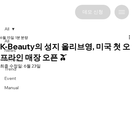
데모 신청
All
6월 15일
1분 분량
All
K-Beauty의 성지 올리브영, 미국 첫 오
News
프라인 매장 오픈 🫒
Notice
최종 수정일:
6월 23일
Trend
Event
Manual