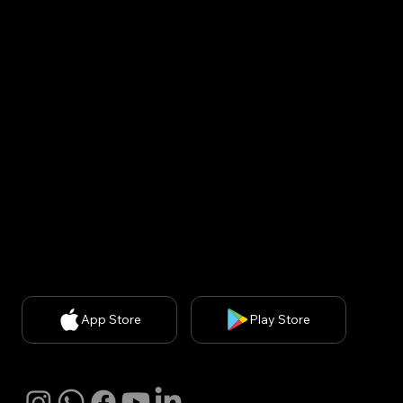
gil, Bundang-gu, Seongnam-si, Gyeonggi-do, Republic
of Korea (13558)
USA : United States, 200 spectrum ste 300, irvine ca
92618
CEO: Minsuk Park, 사업자등록번호: 829-87-01890, 통
신판매업신고번호: 2020-서울강남-03051​
개인정보 처리방침
| 개인정보보호책임자: 김경아
(
kakim@withbecon.com
)​
제휴문의:
service@withbecon.com
© 2026 by Becon Co.,Ltd
App Store
Play Store
SNS