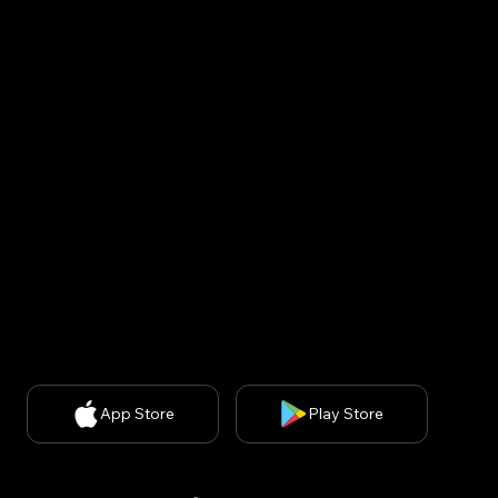
Korea : Kins Tower 902, 8, Seongnam-daero 331beon-
gil, Bundang-gu, Seongnam-si, Gyeonggi-do, Republic
of Korea (13558)
USA : United States, 200 spectrum ste 300, irvine ca
92618
CEO: Minsuk Park, 사업자등록번호: 829-87-01890, 통
신판매업신고번호: 2020-서울강남-03051​
개인정보 처리방침
| 개인정보보호책임자: 김경아
(
kakim@withbecon.com
)​
제휴문의:
service@withbecon.com
© 2026 by Becon Co.,Ltd
App Store
Play Store
SNS