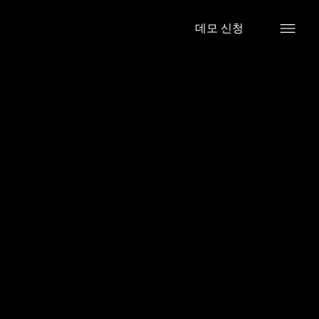
데모 신청
2026년 4월 1일
멜라닌 & 각
질 분석 출시