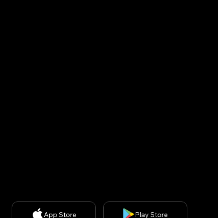
Becon Co., Ltd.
Korea : Kins Tower 902, 8, Seongnam-daero 331beon-
gil, Bundang-gu, Seongnam-si, Gyeonggi-do, Republic
of Korea (13558)
USA : United States, 200 spectrum ste 300, irvine ca
92618
CEO: Minsuk Park, 사업자등록번호: 829-87-01890, 통
신판매업신고번호: 2020-서울강남-03051​
개인정보 처리방침
| 개인정보보호책임자: 김경아
(
kakim@withbecon.com
)​
제휴문의:
service@withbecon.com
© 2026 by Becon Co.,Ltd
App Store
Play Store