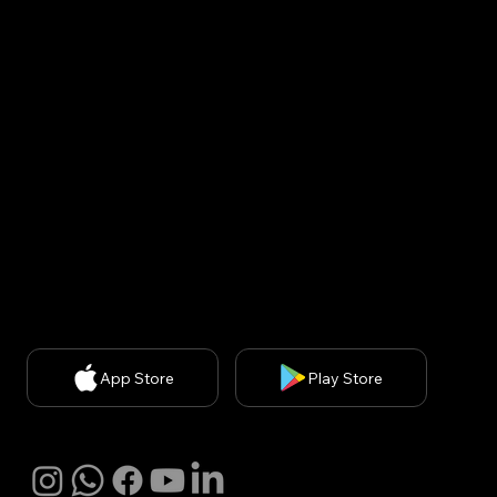
gil, Bundang-gu, Seongnam-si, Gyeonggi-do, Republic
of Korea (13558)
USA : United States, 200 spectrum ste 300, irvine ca
92618
CEO: Minsuk Park, 사업자등록번호: 829-87-01890, 통
신판매업신고번호: 2020-서울강남-03051​
개인정보 처리방침
| 개인정보보호책임자: 김경아
(
kakim@withbecon.com
)​
제휴문의:
service@withbecon.com
© 2026 by Becon Co.,Ltd
App Store
Play Store
SNS