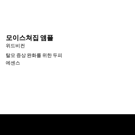
모이스쳐집 앰플
위드비컨
탈모 증상 완화를 위한 두피
에센스
비컨에 대해 더 궁금