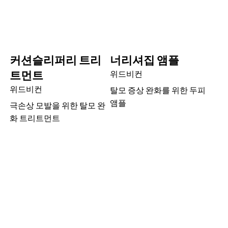
커션슬리퍼리 트리
너리셔집 앰플
트먼트
위드비컨
위드비컨
탈모 증상 완화를 위한 두피
앰플
극손상 모발을 위한 탈모 완
화 트리트먼트