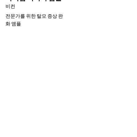
비컨
전문가를 위한 탈모 증상 완
화 앰플